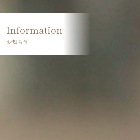
Information
お知らせ