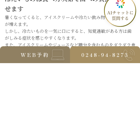
せます
暑くなってくると、アイスクリームや冷たい飲み物を楽しむ機会
が増えます。
しかし、冷たいものを一気に口にすると、知覚過敏がある方は歯
がしみる症状を感じやすくなります。
また、アイスクリームやジュースなど糖分を含むものをダラダラ食
べたり飲んだりすると、お口の中がむし歯になりやすい状態が長
WEB予約
0248-94-8273
く続いてしまいます。
だからといって、冷たいものを無理に避ける必要はありません。
食べ方や飲み方を少し工夫することで、歯への刺激を減らしなが
ら楽しむことができます。
では、冷たいものを楽しみながらお口の健康を守るためには、ど
のような点に気を付ければよいのでしょうか。
次に、今日から実践できる3つのポイントをご紹介します。
冷たいものを楽しむためのポイント3つ
冷たいものを楽しみながら歯の健康を守るために、次のポイント
を意識してみましょう。