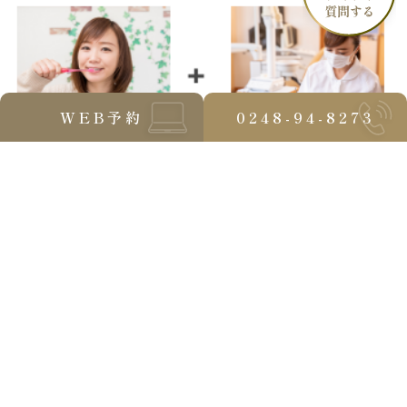
WEB予約
0248-94-8273
【歯周病セルフチェックしてみましょう！】
□起きた時に、歯茎に違和感がある
□歯ブラシの時に、出血する
□口臭を指摘されたことがある
□歯肉が下がってきて、歯が長く見える
□歯が動揺している
□体調が悪いと歯茎が腫れることがある