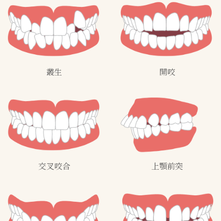
叢生
開咬
交叉咬合
上顎前突